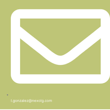
l.gonzalez@nexolg.com