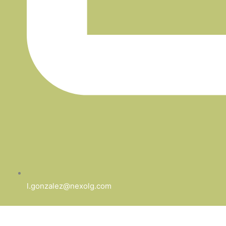
l.gonzalez@nexolg.com